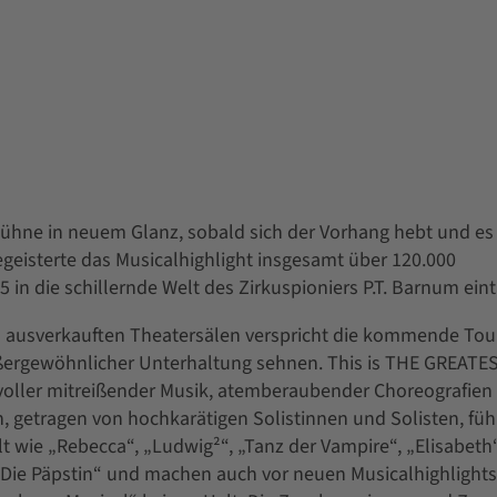
Bühne in neuem Glanz, sobald sich der Vorhang hebt und es
geisterte das Musicalhighlight insgesamt über 120.000
n die schillernde Welt des Zirkuspioniers P.T. Barnum ein
 ausverkauften Theatersälen verspricht die kommende Tou
h außergewöhnlicher Unterhaltung sehnen. This is THE GREAT
 voller mitreißender Musik, atemberaubender Choreografien
n, getragen von hochkarätigen Solistinnen und Solisten, fü
 wie „Rebecca“, „Ludwig²“, „Tanz der Vampire“, „Elisabeth“
„Die Päpstin“ und machen auch vor neuen Musicalhighlights