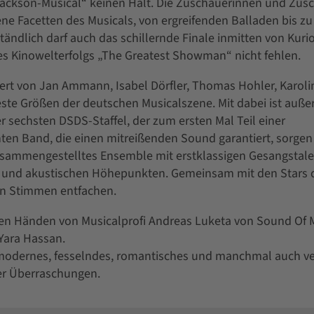
Jackson-Musical“ keinen Halt. Die Zuschauerinnen und Zus
ne Facetten des Musicals, von ergreifenden Balladen bis zu
dlich darf auch das schillernde Finale inmitten von Kurio
s Kinowelterfolgs „The Greatest Showman“ nicht fehlen.
rt von Jan Ammann, Isabel Dörfler, Thomas Hohler, Karoli
este Größen der deutschen Musicalszene. Mit dabei ist auß
 sechsten DSDS-Staffel, der zum ersten Mal Teil einer
ten Band, die einen mitreißenden Sound garantiert, sorgen
usammengestelltes Ensemble mit erstklassigen Gesangstalen
 und akustischen Höhepunkten. Gemeinsam mit den Stars 
en Stimmen entfachen.
ten Händen von Musicalprofi Andreas Luketa von Sound Of 
Yara Hassan.
, modernes, fesselndes, romantisches und manchmal auch ve
er Überraschungen.