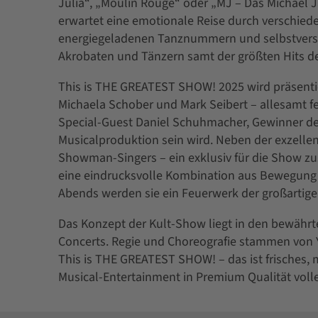
Julia“, „Moulin Rouge“ oder „MJ – Das Michael 
erwartet eine emotionale Reise durch verschiede
energiegeladenen Tanznummern und selbstverstän
Akrobaten und Tänzern samt der größten Hits de
This is THE GREATEST SHOW! 2025 wird präsentie
Michaela Schober und Mark Seibert – allesamt f
Special-Guest Daniel Schuhmacher, Gewinner der
Musicalproduktion sein wird. Neben der exzellen
Showman-Singers – ein exklusiv für die Show z
eine eindrucksvolle Kombination aus Bewegung
Abends werden sie ein Feuerwerk der großartig
Das Konzept der Kult-Show liegt in den bewähr
Concerts. Regie und Choreografie stammen von 
This is THE GREATEST SHOW! – das ist frisches
Musical-Entertainment in Premium Qualität voll