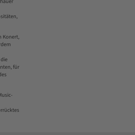
chauer
sitäten,
n Konert,
erdem
 die
ten, für
des
Music-
rrücktes