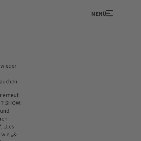
MENÜ
 wieder
tauchen.
r erneut
EST SHOW!
 und
hren
, „Les
 wie „&