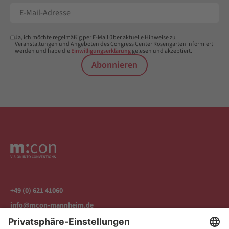
Ja, ich möchte regelmäßig per E-Mail über aktuelle Hinweise zu
Veranstaltungen und Angeboten des Congress Center Rosengarten informiert
werden und habe die
Einwilligungserklärung
gelesen und akzeptiert.
Abonnieren
+49 (0) 621 41060
info@mcon-mannheim.de
Rosengartenplatz 2 | 68161 Mannheim