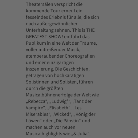
Theatersälen verspricht die
kommende Tour erneut ein
fesselndes Erlebnis für alle, die sich
nach außergewöhnlicher
Unterhaltung sehnen. This is THE
GREATEST SHOW! entführt das
Publikum in eine Welt der Träume,
voller mitreißender Musik,
atemberaubender Choreografien
und einer einzigartigen
Inszenierung. Die Geschichten,
getragen von hochkarätigen
Solistinnen und Solisten, führen
durch die größten
Musicalbühnenerfolge der Welt wie
„Rebecca“, „Ludwig²“, „Tanz der
Vampire“, „Elisabeth“, „Les
Miserables“, „Wicked“, „König der
Löwen“ oder „Die Päpstin“ und
machen auch vor neuen
Musicalhighlights wie „& Julia“,