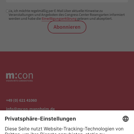
Ja, ich möchte regelmäßig per E-Mail über aktuelle Hinweise zu
Veranstaltungen und Angeboten des Congress Center Rosengarten informiert
werden und habe die
Einwilligungserklärung
gelesen und akzeptiert.
Abonnieren
+49 (0) 621 41060
info@mcon-mannheim.de
Rosengartenplatz 2 | 68161 Mannheim