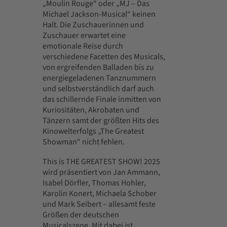
„Moulin Rouge“ oder „MJ – Das
Michael Jackson-Musical“ keinen
Halt. Die Zuschauerinnen und
Zuschauer erwartet eine
emotionale Reise durch
verschiedene Facetten des Musicals,
von ergreifenden Balladen bis zu
energiegeladenen Tanznummern
und selbstverständlich darf auch
das schillernde Finale inmitten von
Kuriositäten, Akrobaten und
Tänzern samt der größten Hits des
Kinowelterfolgs „The Greatest
Showman“ nicht fehlen.
This is THE GREATEST SHOW! 2025
wird präsentiert von Jan Ammann,
Isabel Dörfler, Thomas Hohler,
Karolin Konert, Michaela Schober
und Mark Seibert – allesamt feste
Größen der deutschen
Musicalszene. Mit dabei ist