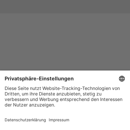
+49 (0) 621 41060
info@mcon-mannheim.de
Rosengartenplatz 2 | 68161 Mannheim
Kontrast erhöhen
Hausordnung
Kontakt
Anfahrt