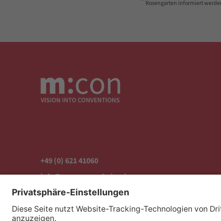
Rosengarten informiert werde
+49 (0) 621 41060
info@mcon-mannheim.de
Rosengartenplatz 2 | 68161 Mannheim