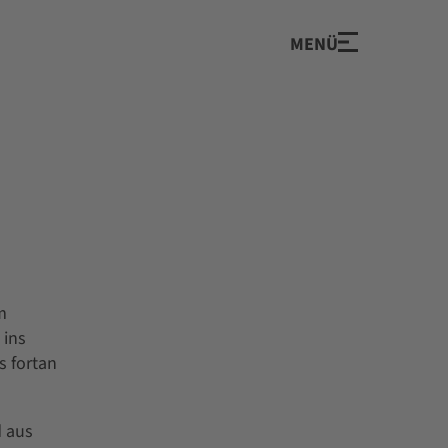
MENÜ
m
 ins
s fortan
d aus