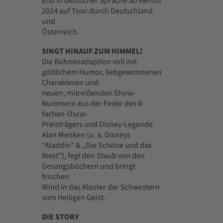
End in deutscher Sprache ab Herbst
2024 auf Tour durch Deutschland
und
Österreich.
SINGT HINAUF ZUM HIMMEL!
Die Bühnenadaption voll mit
göttlichem Humor, liebgewonnenen
Charakteren und
neuen, mitreißenden Show-
Nummern aus der Feder des 8-
fachen-Oscar-
Preisträgers und Disney-Legende
Alan Menken (u. a. Disneys
“Aladdin” & „Die Schöne und das
Biest”), fegt den Staub von den
Gesangsbüchern und bringt
frischen
Wind in das Kloster der Schwestern
vom Heiligen Geist.
DIE STORY