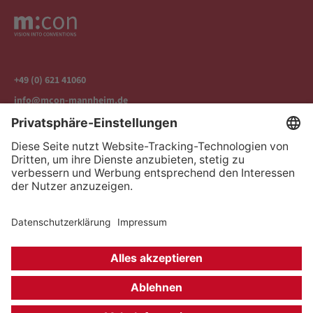
+49 (0) 621 41060
info@mcon-mannheim.de
Rosengartenplatz 2 | 68161 Mannheim
Kontrast erhöhen
Hausordnung
Kontakt
Anfahrt
Datenschutz
Impressum
Barrierefreiheit