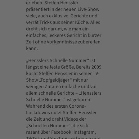
erleben. Steffen Henssler
präsentiert in der neuen Live-Show
viele, auch exklusive, Gerichte und
verrät Tricks aus seiner Küche. Alles
dreht sich darum, wie man ein
einfaches, leckeres Gericht in kurzer
Zeit ohne Vorkenntnisse zubereiten
kann.
„Hensslers Schnelle Nummer“ ist
längst eine feste Größe, Bereits 2009
kocht Steffen Henssler in seiner TV-
Show „Topfgeldjäger“ mit nur
wenigen Zutaten einfache und vor
allem schnelle Gerichte – „Hensslers
Schnelle Nummer“ ist geboren.
Während des ersten Corona-
Lockdowns nutzt Steffen Henssler
die Zeit und dreht Videos der
„Schnellen Nummer“, die sich
rasant über Facebook, Instagram,
TikTok und YouTube verbreiten und