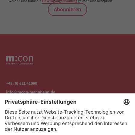
werden und habe die
Einwilligungserklärung
gelesen und akzeptiert.
Abonnieren
+49 (0) 621 41060
info@mcon-mannheim.de
Rosengartenplatz 2 | 68161 Mannheim
Kontrast erhöhen