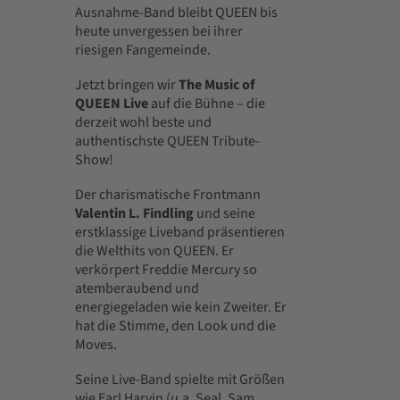
Ausnahme-Band bleibt QUEEN bis
heute unvergessen bei ihrer
riesigen Fangemeinde.
Jetzt bringen wir
The Music of
QUEEN Live
auf die Bühne – die
derzeit wohl beste und
authentischste QUEEN Tribute-
Show!
Der charismatische Frontmann
Valentin L. Findling
und seine
erstklassige Liveband präsentieren
die Welthits von QUEEN. Er
verkörpert Freddie Mercury so
atemberaubend und
energiegeladen wie kein Zweiter. Er
hat die Stimme, den Look und die
Moves.
Seine Live-Band spielte mit Größen
wie Earl Harvin (u.a. Seal, Sam