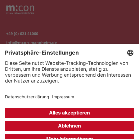
+49 (0) 621 41060
info@mcon-mannheim.de
Rosengartenplatz 2 | 68161 Mannheim
Kontrast erhöhen
Hausordnung
Kontakt
Anfahrt
Datenschutz
Impressum
Barrierefreiheit