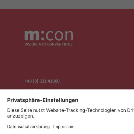
+49 (0) 621 41060
info@mcon-mannheim.de
Rosengartenplatz 2 | 68161 Mannheim