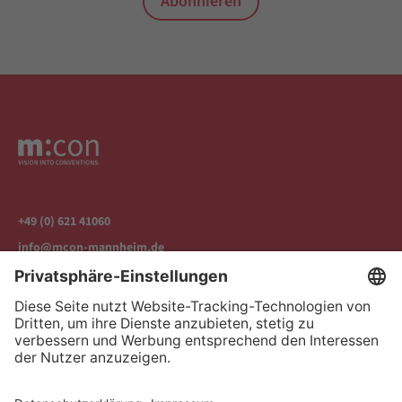
Abonnieren
+49 (0) 621 41060
info@mcon-mannheim.de
Rosengartenplatz 2 | 68161 Mannheim
Kontrast erhöhen
Hausordnung