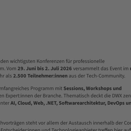
 den wichtigsten Konferenzen für professionelle
um. Vom
29. Juni bis 2. Juli 2026
versammelt das Event im
r als
2.500 Teilnehmer:innen
aus der Tech-Community.
n umfangreiches Programm mit
Sessions, Workshops und
alen Expert:innen der Branche. Thematisch deckt die DWX zen
unter
AI, Cloud, Web, .NET, Softwarearchitektur, DevOps u
vorträgen steht vor allem der Austausch innerhalb der C
-Entscheider:innen und Technologieanbieter treffen hier auf