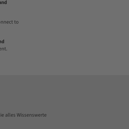
 and
onnect to
nd
ent.
ie alles Wissenswerte