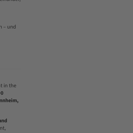
n – und
t in the
00
annheim,
and
nt,