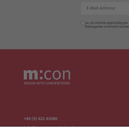
Ja, ich möchte regelmäßig per
Rosengarten informiert werde
+49 (0) 621 41060
info@mcon-mannheim.de