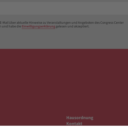
 E-Mail über aktuelle Hinweise zu Veranstaltungen und Angeboten des Congress Center
n und habe die
Einwilligungserklärung
gelesen und akzeptiert.
Hausordnung
Kontakt