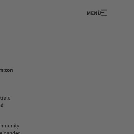
MENÜ
m:con
trale
nd
ommunity
einander,