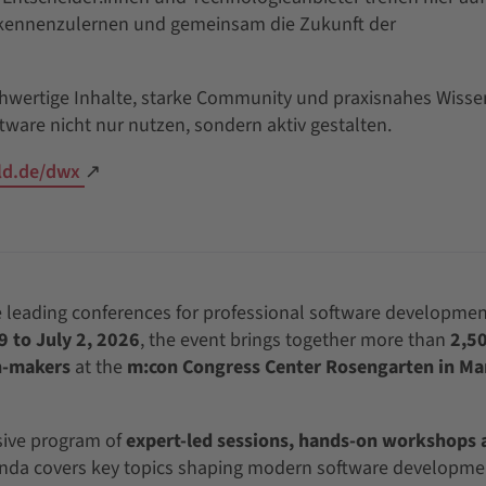
n kennenzulernen und gemeinsam die Zukunft der
chwertige Inhalte, starke Community und praxisnahes Wisse
oftware nicht nur nutzen, sondern aktiv gestalten.
ld.de/dwx
↗
e leading conferences for professional software developmen
9 to July 2, 2026
, the event brings together more than
2,5
n-makers
at the
m:con Congress Center Rosengarten in M
nsive program of
expert-led sessions, hands-on workshops 
enda covers key topics shaping modern software developme