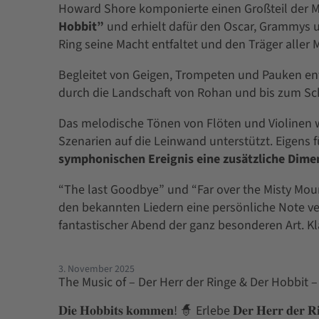
Howard Shore komponierte einen Großteil der Mu
Hobbit”
und erhielt dafür den Oscar, Grammys 
Ring seine Macht entfaltet und den Träger aller
Begleitet von Geigen, Trompeten und Pauken en
durch die Landschaft von Rohan und bis zum Sch
Das melodische Tönen von Flöten und Violinen 
Szenarien auf die Leinwand unterstützt. Eigens 
symphonischen Ereignis eine zusätzliche Dime
“The last Goodbye” und “Far over the Misty Mo
den bekannten Liedern eine persönliche Note verl
fantastischer Abend der ganz besonderen Art. Kla
3. November 2025
The Music of – Der Herr der Ringe & Der Hobbit 
𝐃𝐢𝐞 𝐇𝐨𝐛𝐛𝐢𝐭𝐬 𝐤𝐨𝐦𝐦𝐞𝐧! 🧙 Erlebe 𝐃𝐞𝐫 𝐇𝐞𝐫𝐫 𝐝𝐞𝐫 𝐑𝐢