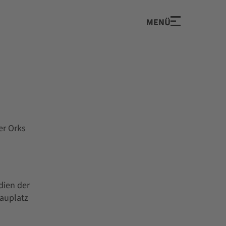
MENÜ
er Orks
dien der
hauplatz