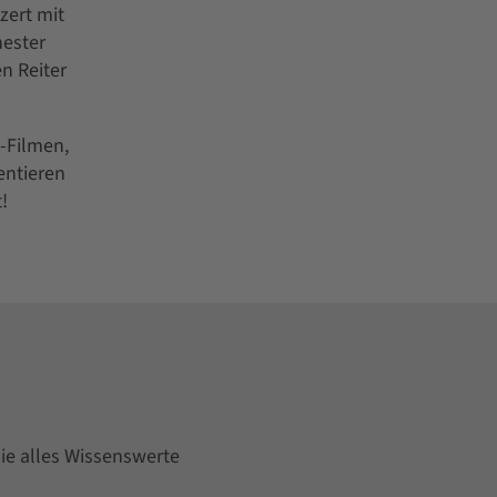
zert mit
hester
n Reiter
-Filmen,
entieren
!
ie alles Wissenswerte