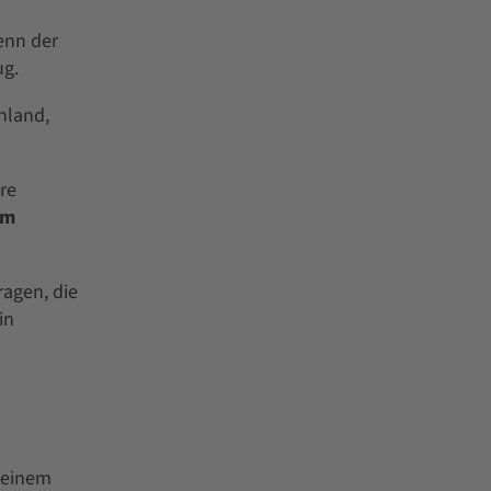
enn der
ug.
nland,
re
em
agen, die
in
 mit einem