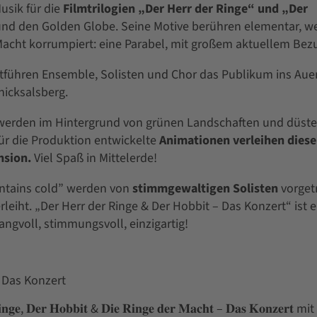
sik für die
Filmtrilogien „Der Herr der Ringe“ und „Der
und den Golden Globe. Seine Motive berühren elementar, w
 Macht korrumpiert: eine Parabel, mit großem aktuellem Bez
tführen Ensemble, Solisten und Chor das Publikum ins Aue
icksalsberg.
werden im Hintergrund von grünen Landschaften und düste
für die Produktion entwickelte
Animationen verleihen dies
nsion.
Viel Spaß in Mittelerde!
untains cold” werden von
stimmgewaltigen Solisten
vorgetr
eiht. „Der Herr der Ringe & Der Hobbit – Das Konzert“ ist e
ngvoll, stimmungsvoll, einzigartig!
– Das Konzert
𝐧𝐠𝐞, 𝐃𝐞𝐫 𝐇𝐨𝐛𝐛𝐢𝐭 & 𝐃𝐢𝐞 𝐑𝐢𝐧𝐠𝐞 𝐝𝐞𝐫 𝐌𝐚𝐜𝐡𝐭 – 𝐃𝐚𝐬 𝐊𝐨𝐧𝐳𝐞𝐫𝐭