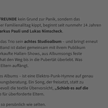
 FREUNDE
kein Grund zur Panik, sondern das
r Familienalltag kippt, beginnt seit nunmehr 14 Jahren
arkus Pauli und Lukas Nimscheck
.
 das Trio sein
achtes Studioalbum
– und bringt erneut
e Band ist dabei gemeinsam mit ihrem Publikum
rkaufte Hallen-Shows, aus Albumsongs feste
t den Weg bis in die Pubertät überlebt. Was
Eltern auffängt.
es Albums – ist eine Elektro-Punk-Hymne auf genau
ngsberatung. Ein Song, der freisetzt, statt zu
bevoll die textile Übervorsicht,
„Schieb es auf die
e für überforderte Eltern.
so persönlich wie selten.