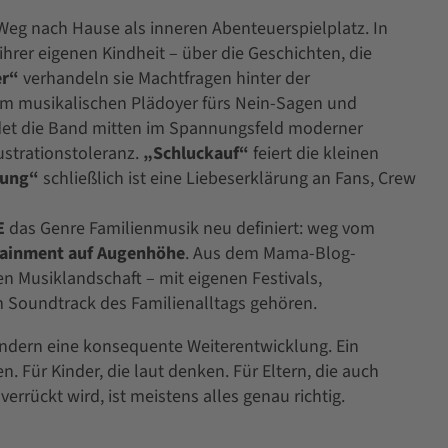
Weg nach Hause als inneren Abenteuerspielplatz. In
ihrer eigenen Kindheit – über die Geschichten, die
r“
verhandeln sie Machtfragen hinter der
m musikalischen Plädoyer fürs Nein-Sagen und
et die Band mitten im Spannungsfeld moderner
ustrationstoleranz.
„Schluckauf“
feiert die kleinen
jung“
schließlich ist eine Liebeserklärung an Fans, Crew
E
das Genre Familienmusik neu definiert: weg vom
tainment auf Augenhöhe
. Aus dem Mama-Blog-
n Musiklandschaft – mit eigenen Festivals,
 Soundtrack des Familienalltags gehören.
ondern eine konsequente Weiterentwicklung. Ein
n. Für Kinder, die laut denken. Für Eltern, die auch
rrückt wird, ist meistens alles genau richtig.