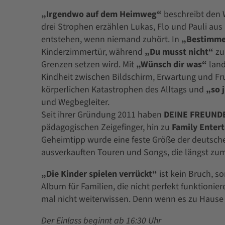
„Irgendwo auf dem Heimweg“
beschreibt den 
drei Strophen erzählen Lukas, Flo und Pauli aus 
entstehen, wenn niemand zuhört. In
„Bestimme
Kinderzimmertür, während
„Du musst nicht“
zu
Grenzen setzen wird. Mit
„Wünsch dir was“
land
Kindheit zwischen Bildschirm, Erwartung und Fr
körperlichen Katastrophen des Alltags und
„so 
und Wegbegleiter.
Seit ihrer Gründung 2011 haben
DEINE FREUND
pädagogischen Zeigefinger, hin zu
Family Enter
Geheimtipp wurde eine feste Größe der deutsche
ausverkauften Touren und Songs, die längst zum
„Die Kinder spielen verrückt“
ist kein Bruch, s
Album für Familien, die nicht perfekt funktioniere
mal nicht weiterwissen. Denn wenn es zu Hause ve
Der Einlass beginnt ab 16:30 Uhr