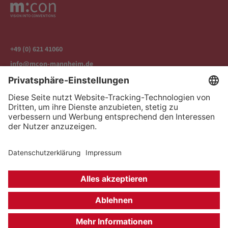
+49 (0) 621 41060
info@mcon-mannheim.de
Rosengartenplatz 2 | 68161 Mannheim
Kontrast erhöhen
Hausordnung
Kontakt
Anfahrt
Datenschutz
Impressum
Barrierefreiheit