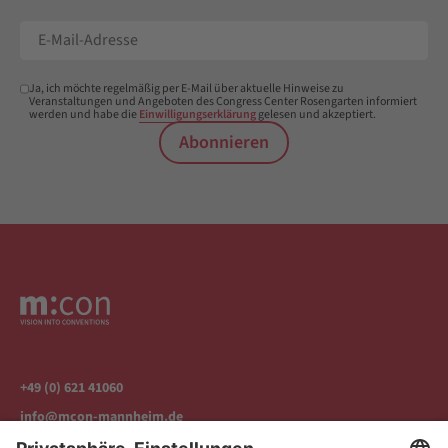
Ja, ich möchte regelmäßig per E-Mail über aktuelle Hinweise zu
Veranstaltungen und Angeboten des Congress Center Rosengarten informiert
werden und habe die
Einwilligungserklärung
gelesen und akzeptiert.
Abonnieren
+49 (0) 621 41060
info@mcon-mannheim.de
Rosengartenplatz 2 | 68161 Mannheim