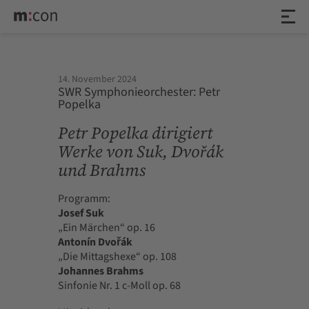
14. November 2024
SWR Symphonieorchester: Petr
Popelka
Petr Popelka dirigiert
Werke von Suk, Dvořák
und Brahms
Programm:
Josef Suk
„Ein Märchen“ op. 16
Antonín Dvořák
„Die Mittagshexe“ op. 108
Johannes Brahms
Sinfonie Nr. 1 c-Moll op. 68