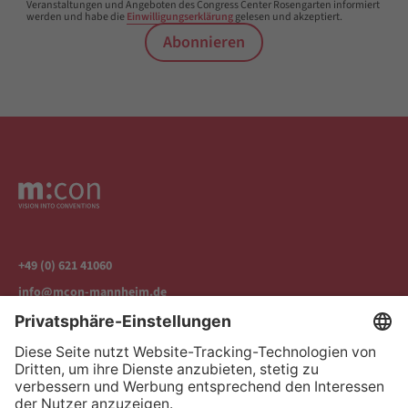
Veranstaltungen und Angeboten des Congress Center Rosengarten informiert
werden und habe die
Einwilligungserklärung
gelesen und akzeptiert.
Abonnieren
+49 (0) 621 41060
info@mcon-mannheim.de
Rosengartenplatz 2 | 68161 Mannheim
Kontrast erhöhen