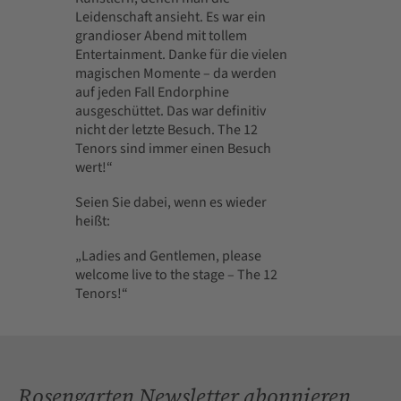
Leidenschaft ansieht. Es war ein
grandioser Abend mit tollem
Entertainment. Danke für die vielen
magischen Momente – da werden
auf jeden Fall Endorphine
ausgeschüttet. Das war definitiv
nicht der letzte Besuch. The 12
Tenors sind immer einen Besuch
wert!“
Seien Sie dabei, wenn es wieder
heißt:
„Ladies and Gentlemen, please
welcome live to the stage – The 12
Tenors!“
Rosengarten Newsletter abonnieren