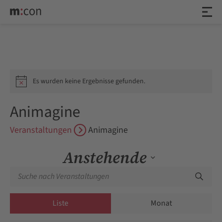
Veranstaltungen
Es wurden keine Ergebnisse gefunden.
Hinweis
Animagine
Veranstaltungen
Animagine
Anstehende
Veranstaltungen
Geben
Datum
Such-
Sie
wählen.
Veranstaltung
und
Das
Ansichten-
Liste
Monat
Ansichtennavigation
Schlüsselwort.
Navigation
Suche