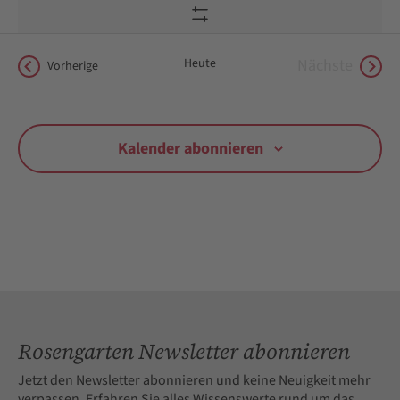
nach
Filter
Veranstaltungen
Zeigen
Schlüsselwort.
Heute
Nächste
Veranstaltungen
Vorherige
Veranstalt
Kalender abonnieren
Rosengarten Newsletter abonnieren
Jetzt den Newsletter abonnieren und keine Neuigkeit mehr
verpassen. Erfahren Sie alles Wissenswerte rund um das