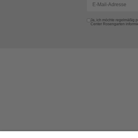
Ja, ich möchte regelmäßig 
Center Rosengarten informi
+49 (0) 621 41060
info@mcon-mannheim.de