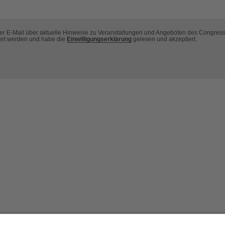
per E-Mail über aktuelle Hinweise zu Veranstaltungen und Angeboten des Congres
ert werden und habe die
Einwilligungserklärung
gelesen und akzeptiert.
Hausordnung
Kontakt
Anfahrt