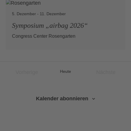
5. Dezember
-
11. Dezember
Symposium „airbag 2026“
Congress Center Rosengarten
Heute
Vorherige
Nächste
Veranstaltungen
Veranstalt
Kalender abonnieren